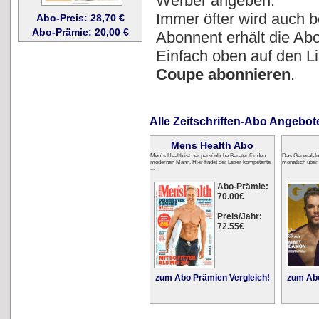
Werber angeben.
Immer öfter wird auch 
Abo-Preis: 28,70 €
Abo-Prämie: 20,00 €
Abonnent erhält die Abo
Einfach oben auf den 
Coupe abonnieren
.
Alle Zeitschriften-Abo Angebot
Mens Health Abo
Men´s Health ist der persönliche Berater für den
Das General-In
modernen Mann. Hier findet der Leser kompetente
monatlich über 
...
Abo-Prämie:
70.00€
Preis/Jahr:
72.55€
zum Abo Prämien Vergleich!
zum Abo