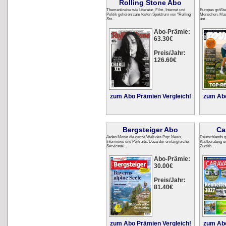
Rolling Stone Abo
Themenkreise wie Literatur, Film, Internet und
Europas größte
Politik gehören zum festen Spektrum von "Rolling
Menschen, Masc
Sto...
um ...
Abo-Prämie:
63.30€
Preis/Jahr:
126.60€
zum Abo Prämien Vergleich!
zum Abo
Bergsteiger Abo
Ca
Jeden Monat die ganze Welt des Pop: News,
Deutschlands 
Interviews und Portraits. Dazu der umfangreiche
Kaufberatung u
Servicetei...
Zugfah...
Abo-Prämie:
30.00€
Preis/Jahr:
81.40€
zum Abo Prämien Vergleich!
zum Abo