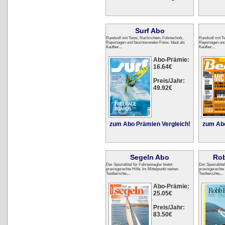
Surf Abo
Randvoll mit Tests, Nachrichten, Fahrtechnik,
Randvoll mit Te
Reportagen und faszinierenden Fotos. Ideal als
Reportagen und 
Kaufber...
Kaufber...
Abo-Prämie:
16.64€
Preis/Jahr:
49.92€
zum Abo Prämien Vergleich!
zum Abo
Segeln Abo
Rob
Der Spezialtitel für Fahrtensegler bietet
Der Spezialtitel
praxisgerechte Hilfe. Im Mittelpunkt stehen
praxisgerechte 
Testberichte,...
Testberichte,...
Abo-Prämie:
25.05€
Preis/Jahr:
83.50€