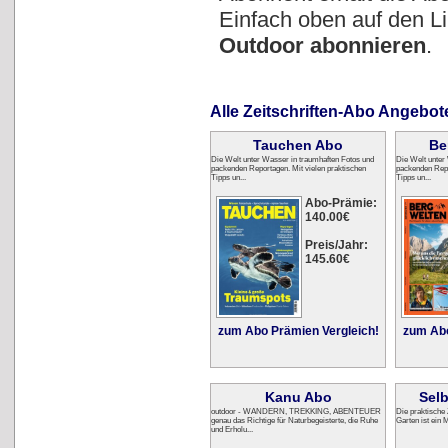
Einfach oben auf den 
Outdoor abonnieren
.
Alle Zeitschriften-Abo Angebot
Tauchen Abo
Be
Die Welt unter Wasser in traumhaften Fotos und
Die Welt unter
packenden Reportagen. Mit vielen praktischen
packenden Repo
Tipps un...
Tipps un...
Abo-Prämie:
140.00€
Preis/Jahr:
145.60€
zum Abo Prämien Vergleich!
zum Abo
Kanu Abo
Sel
outdoor - WANDERN, TREKKING, ABENTEUER
Die praktische 
genau das Richtige für Naturbegeisterte, die Ruhe
Garten ist ein M
und Erholu...