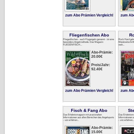
zum Abo Prämien Vergleich!
zum Abo
Fliegenfischen Abo
Ro
Fliegenfischen - auch Flugangeln genannt - ist eine
Rock Hard gehö
besondere Angelmethode. Das Magazin
Metalzeitschrif
FLIEGENFISCH...
steh...
Abo-Prämie:
20.00€
Preis/Jahr:
92.40€
zum Abo Prämien Vergleich!
zum Abo
Fisch & Fang Abo
St
Das Erlebnismagazin mit praxisnahen
Das Erlebnisma
Informationen aus allen Bereichen des Angelsports
Informationen 
- von erfahren...
- von erfahren..
Abo-Prämie:
15.00€