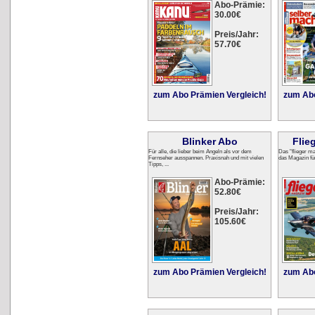
Abo-Prämie:
30.00€
Preis/Jahr:
57.70€
zum Abo Prämien Vergleich!
zum Abo
Blinker Abo
Flie
Für alle, die lieber beim Angeln als vor dem
Das "flieger ma
Fernseher ausspannen. Praxisnah und mit vielen
das Magazin für
Tipps, ...
Abo-Prämie:
52.80€
Preis/Jahr:
105.60€
zum Abo Prämien Vergleich!
zum Abo