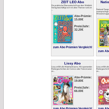
ZEIT LEO Abo
Nati
Die praktische Elternzeitschrift aus dem Weltbild-
Verlag beschäftigt sich mit allen Themen rund um
National Geogr
...
zweisprachige 
Wissensmagazin
Abo-Prämie:
15.00€
Preis/Jahr:
32.20€
zum Abo Prämien Vergleich!
zum Abo
Lissy Abo
Lissy erfüllt alle Mädchenträume. Mit spannenden
Lissy erfüllt 
Reitergeschichten als Comics oder Fotoromanen
Reitergeschich
un...
un...
Abo-Prämie:
19.80€
Preis/Jahr:
66.00€
zum Abo Prämien Vergleich!
zum Abo