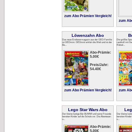
zum Abo Prämien Vergleich!
zum Abo
Löwenzahn Abo
B
Das neue Erstlesermagazin aus der GEO-Familie
Die größte Spie
ist GEOmini. GEOmini erklärt die Welt und ist der
randvoll mit Ge
Be...
Rätsel...
Abo-Prämie:
5.00€
Preis/Jahr:
54.40€
zum Abo Prämien Vergleich!
zum Abo
Lego Star Wars Abo
Leg
Der kleine lustige Bär BUMMI und seine Freunde
Der kleine lus
bereiten Kinder auf die Schule vor. Die Abenteuer-
bereiten Kinder
u...
u...
Abo-Prämie:
5.00€