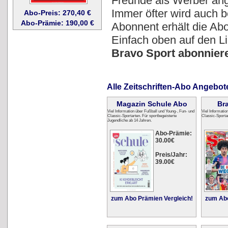
Freunde als Werber an
Immer öfter wird auch 
Abo-Preis: 270,40 €
Abo-Prämie: 190,00 €
Abonnent erhält die Abo
Einfach oben auf den 
Bravo Sport abonnier
Alle Zeitschriften-Abo Angebot
Magazin Schule Abo
Br
Viel Information über Fußball und Young-, Fun- und
Viel Informatio
Classic-Sportarten. Für sportbegeisterte
Classic-Sportar
Jugendliche ab 14 Jahren.
Abo-Prämie:
30.00€
Preis/Jahr:
39.00€
zum Abo Prämien Vergleich!
zum Abo