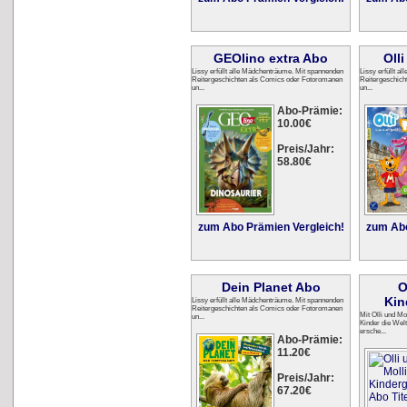
GEOlino extra Abo
Oll
Lissy erfüllt alle Mädchenträume. Mit spannenden
Lissy erfüllt 
Reitergeschichten als Comics oder Fotoromanen
Reitergeschich
un...
un...
Abo-Prämie:
10.00€
Preis/Jahr:
58.80€
zum Abo Prämien Vergleich!
zum Abo
Dein Planet Abo
O
Kin
Lissy erfüllt alle Mädchenträume. Mit spannenden
Reitergeschichten als Comics oder Fotoromanen
Mit Olli und Mo
un...
Kinder die Welt
ersche...
Abo-Prämie:
11.20€
Preis/Jahr:
67.20€