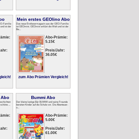
bo
Mein erstes GEOlino Abo
EO-Familie
Das neue Erstlesermagazin aus der GEO-Familie
und ist der
ist GEOmini. GEOmini erklärt die Welt und ist der
Be...
rämie:
Abo-Prämie:
5.15€
ahr:
Preis/Jahr:
36.05€
leich!
zum Abo Prämien Vergleich!
e Abo
Bummi Abo
Geschichten
Der kleine lustige Bär BUMMI und seine Freunde
schöne ...
bereiten Kinder auf die Schule vor. Die Abenteuer-
u...
rämie:
Abo-Prämie:
5.00€
ahr:
Preis/Jahr:
61.00€