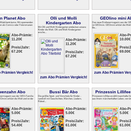
n Planet Abo
Olli und Molli
GEOlino mini A
Kindergarten Abo
lle Mädchenträume. Mit spannenden
Das neue Erstlesermagazin aus der G
ten als Comics oder Fotoromanen
ist GEOmini. GEOmini erklärt die Welt 
Mit Olli und Molli Kindergarten entdecken unsere
Be...
Kinder die Welt. Olli und Molli Kindergarten
ersche...
Abo-Prämie:
Abo-P
11.20€
10.00€
Abo-Prämie:
11.20€
Preis/Jahr:
Preis/J
67.20€
69.00€
Preis/Jahr:
67.20€
 Prämien Vergleich!
zum Abo Prämien Verg
zum Abo Prämien Vergleich!
wenzahn Abo
Bussi Bär Abo
Prinzessin Lillife
esermagazin aus der GEO-Familie
Die größte Spiel- und Vorschule für Kinder -
Prinzessin Lillifee erzählt traumhafte 
Omini erklärt die Welt und ist der
randvoll mit Geschichten, Märchen, Liedern,
aus ihrem märchenhaften Leben, verrät 
Rätsel...
Abo-Prämie:
Abo-Prämie:
Abo-P
5.00€
5.00€
5.00€
Preis/Jahr:
Preis/Jahr:
Preis/J
54.40€
61.00€
61.00€