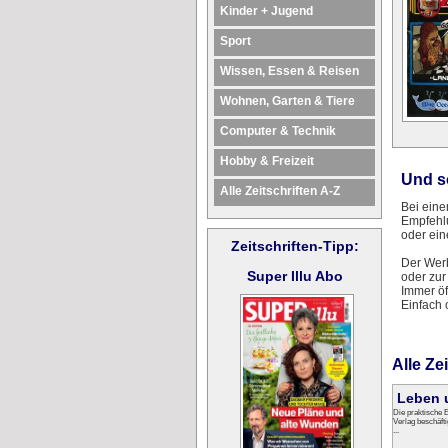
Kinder + Jugend
Sport
Wissen, Essen & Reisen
Wohnen, Garten & Tiere
Computer & Technik
Hobby & Freizeit
Und s
Alle Zeitschriften A-Z
Bei ein
Empfehlu
oder ein
Zeitschriften-Tipp:
Der Werb
Super Illu Abo
oder zur
Immer öf
Einfach
Alle Ze
Leben 
Die praktische E
Verlag beschäft
...