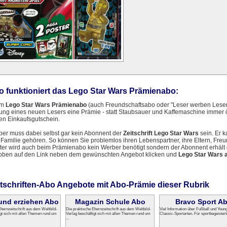
o funktioniert das Lego Star Wars Prämienabo:
em
Lego Star Wars Prämienabo
(auch Freundschaftsabo oder "Leser werben Leser"
ng eines neuen Lesers eine Prämie - statt Staubsauer und Kaffemaschine immer 
en Einkaufsgutschein.
er muss dabei selbst gar kein Abonnent der
Zeitschrift Lego Star Wars
sein. Er 
 Familie gehören. So können Sie problemlos ihren Lebenspartner, ihre Eltern, Fr
ter wird auch beim Prämienabo kein Werber benötigt sondern der Abonnent erhält 
 oben auf den Link neben dem gewünschten Angebot klicken und
Lego Star Wars 
itschriften-Abo Angebote mit Abo-Prämie dieser Rubrik
und erziehen Abo
Magazin Schule Abo
Bravo Sport A
lternzeitschrift aus dem Weltbild-
Die praktische Elternzeitschrift aus dem Weltbild-
Viel Information über Fußball und Youn
igt sich mit allen Themen rund um
Verlag beschäftigt sich mit allen Themen rund um
Classic-Sportarten. Für sportbegeistert
...