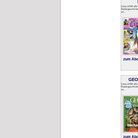
Lissy erfüllt a
Reitergeschich
un...
zum Abo
GEOl
Lissy erfüllt a
Reitergeschich
un...
zum Abo