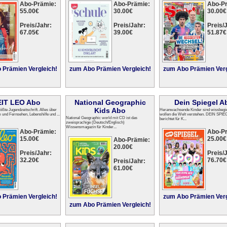
Abo-Prämie:
Abo-Prämie:
Abo-P
55.00€
30.00€
30.00€
Preis/Jahr:
Preis/Jahr:
Preis/J
67.05€
39.00€
51.87€
 Prämien Vergleich!
zum Abo Prämien Vergleich!
zum Abo Prämien Verg
EIT LEO Abo
National Geographic
Dein Spiegel A
Kids Abo
ßte Jugendzeitschrift. Alles über
Heranwachsende Kinder sind wissbegie
 und Fernsehen, Lebenshilfe und ...
wollen die Welt verstehen. DEIN SPIE
National Geographic world mit CD ist das
berichtet für K...
zweisprachige (Deutsch/Englisch)
Wissensmagazin für Kinder...
Abo-Prämie:
Abo-P
15.00€
25.00€
Abo-Prämie:
20.00€
Preis/Jahr:
Preis/J
32.20€
76.70€
Preis/Jahr:
61.00€
 Prämien Vergleich!
zum Abo Prämien Verg
zum Abo Prämien Vergleich!