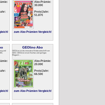
rämie:
Abo-Prämie:
30.00€
ahr:
Preis/Jahr:
51.87€
leich!
zum Abo Prämien Vergleich!
bo
GEOlino Abo
rig und
GEOLino ist die innovative Kinderzeitschrift von
GEL
GEO. GEOLino ist ein freches und quirliges
Magazin ...
rämie:
Abo-Prämie:
20.00€
ahr:
Preis/Jahr:
66.50€
leich!
zum Abo Prämien Vergleich!