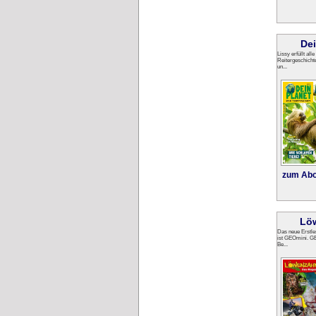
Dei
Lissy erfüllt a
Reitergeschich
un...
zum Abo
Lö
Das neue Erstl
ist GEOmini. GE
Be...