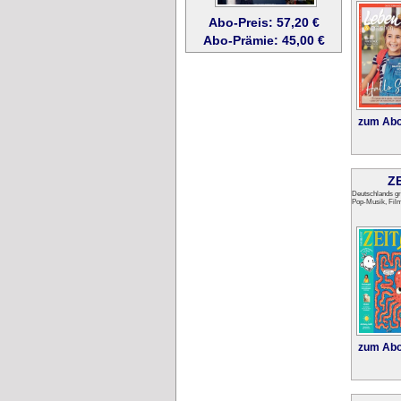
Abo-Preis: 57,20 €
Abo-Prämie: 45,00 €
zum Abo
Z
Deutschlands grö
Pop-Musik, Film
zum Abo