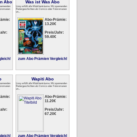
in Abo
Was ist Was Abo
spannenden
Lissy erfüllt alle Mädchenträume. Mit spannenden
toromanen
Reitergeschichten als Comics oder Fotoromanen
un...
rämie:
Abo-Prämie:
13.20€
ahr:
Preis/Jahr:
59.40€
leich!
zum Abo Prämien Vergleich!
o
Wapiti Abo
spannenden
Lissy erfüllt alle Mädchenträume. Mit spannenden
toromanen
Reitergeschichten als Comics oder Fotoromanen
un...
rämie:
Abo-Prämie:
11.20€
ahr:
Preis/Jahr:
67.20€
leich!
zum Abo Prämien Vergleich!