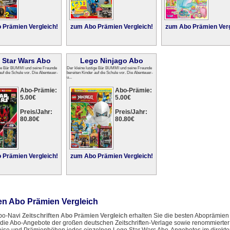
 Prämien Vergleich!
zum Abo Prämien Vergleich!
zum Abo Prämien Verg
 Star Wars Abo
Lego Ninjago Abo
ige Bär BUMMI und seine Freunde
Der kleine lustige Bär BUMMI und seine Freunde
auf die Schule vor. Die Abenteuer-
bereiten Kinder auf die Schule vor. Die Abenteuer-
u...
Abo-Prämie:
Abo-Prämie:
5.00€
5.00€
Preis/Jahr:
Preis/Jahr:
80.80€
80.80€
 Prämien Vergleich!
zum Abo Prämien Vergleich!
en Abo Prämien Vergleich
bo-Navi
Zeitschriften Abo Prämien Vergleich
erhalten Sie die besten Aboprämien z
 die Abo-Angebote der großen deutschen Zeitschriften-Verlage sowie renommierter 