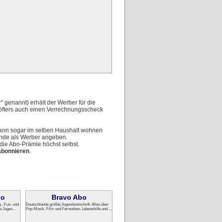
 genannt) erhält der Werber für die
öfters auch einen Verrechnungsscheck
kann sogar im selben Haushalt wohnen
eunde als Werber angeben.
die Abo-Prämie höchst selbst.
abonnieren
.
bo
Bravo Abo
g-, Fun- und
Deutschlands größte Jugendzeitschrift. Alles über
e Jugen...
Pop-Musik, Film und Fernsehen, Lebenshilfe und ...