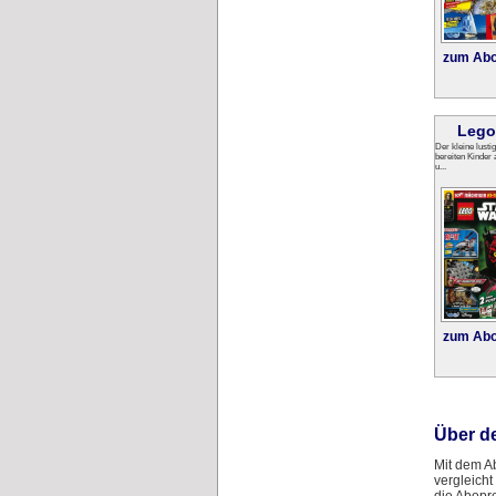
zum Abo
Lego
Der kleine lust
bereiten Kinder 
u...
zum Abo
Über d
Mit dem A
vergleicht