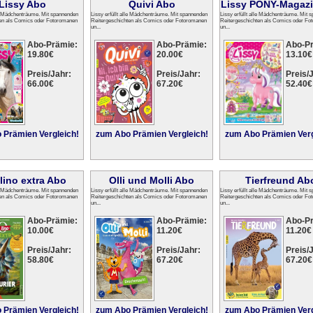
Lissy Abo
Quivi Abo
Lissy PONY-Magaz
lle Mädchenträume. Mit spannenden
Lissy erfüllt alle Mädchenträume. Mit spannenden
Lissy erfüllt alle Mädchenträume. Mit 
ten als Comics oder Fotoromanen
Reitergeschichten als Comics oder Fotoromanen
Reitergeschichten als Comics oder Fo
un...
un...
Abo-Prämie:
Abo-Prämie:
Abo-P
19.80€
20.00€
13.10€
Preis/Jahr:
Preis/Jahr:
Preis/J
66.00€
67.20€
52.40€
 Prämien Vergleich!
zum Abo Prämien Vergleich!
zum Abo Prämien Verg
ino extra Abo
Olli und Molli Abo
Tierfreund Ab
lle Mädchenträume. Mit spannenden
Lissy erfüllt alle Mädchenträume. Mit spannenden
Lissy erfüllt alle Mädchenträume. Mit 
ten als Comics oder Fotoromanen
Reitergeschichten als Comics oder Fotoromanen
Reitergeschichten als Comics oder Fo
un...
un...
Abo-Prämie:
Abo-Prämie:
Abo-P
10.00€
11.20€
11.20€
Preis/Jahr:
Preis/Jahr:
Preis/J
58.80€
67.20€
67.20€
 Prämien Vergleich!
zum Abo Prämien Vergleich!
zum Abo Prämien Verg