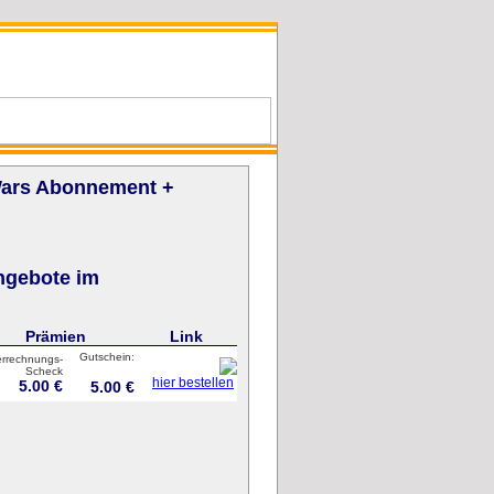
 Wars Abonnement +
ngebote im
Prämien
Link
Gutschein:
errechnungs-
Scheck
hier bestellen
5.00 €
5.00 €