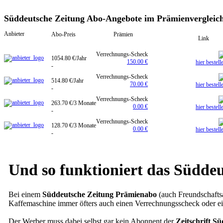
Süddeutsche Zeitung Abo-Angebote im Prämienvergleic
Anbieter
Abo-Preis
Prämien
Link
Verrechnungs-Scheck
1054.80 €/Jahr
150.00 €
hier bestell
-
Verrechnungs-Scheck
514.80 €/Jahr
70.00 €
hier bestell
-
Verrechnungs-Scheck
263.70 €/3 Monate
0.00 €
hier bestell
-
Verrechnungs-Scheck
128.70 €/3 Monate
0.00 €
hier bestell
-
Und so funktioniert das Südde
Bei einem
Süddeutsche Zeitung Prämienabo
(auch Freundschaftsa
Kaffemaschine immer öfters auch einen Verrechnungsscheck oder ei
Der Werber muss dabei selbst gar kein Abonnent der
Zeitschrift S