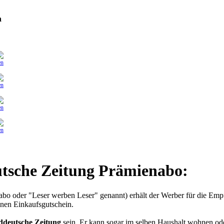
h
en
en
en
en
utsche Zeitung Prämienabo:
bo oder "Leser werben Leser" genannt) erhält der Werber für die Empf
nen Einkaufsgutschein.
üddeutsche Zeitung
sein. Er kann sogar im selben Haushalt wohnen ode