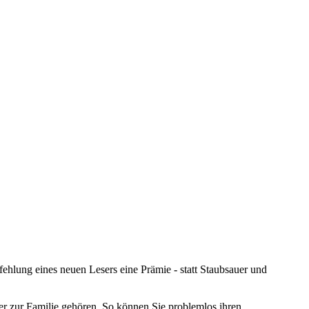
ehlung eines neuen Lesers eine Prämie - statt Staubsauer und
r zur Familie gehören. So können Sie problemlos ihren