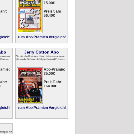
15.00€
ahr:
Preis/Jahr:
56.40€
leich!
zum Abo Prämien Vergleich!
Abo
Jerry Cotton Abo
essantesten
Die aktuelle Illustrierte bietet die interessantesten
 Promin...
Stories der Schönen, Erfolgreichen und Promin...
rämie:
Abo-Prämie:
35.00€
ahr:
Preis/Jahr:
€
164.00€
leich!
zum Abo Prämien Vergleich!
tselspaß mit