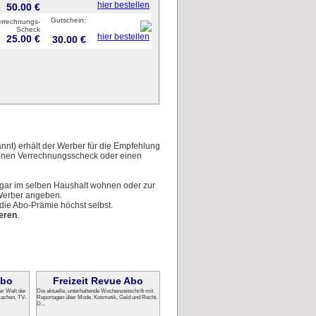
hier bestellen
50.00 €
Gutschein:
errechnungs-
Scheck
hier bestellen
25.00 €
30.00 €
nt) erhält der Werber für die Empfehlung
einen Verrechnungsscheck oder einen
ogar im selben Haushalt wohnen oder zur
 Werber angeben.
die Abo-Prämie höchst selbst.
ieren
.
Abo
Freizeit Revue Abo
er Welt der
Die aktuelle, unterhaltende Wochenzeitschrift mit
achen, TV-
Reportagen über Mode, Kosmetik, Geld und Recht.
D...