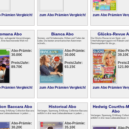
 Prämien Vergleich!
zum Abo Prämien Vergleich!
zum Abo Prämien Verg
omana Abo
Bianca Abo
Glücks-Revue 
Flair, aufregende Verwicklungen.
Sonnen- und Schattenseite, Höhen und Tiefen der
Die Glücks Revue ist ein Spiel- und
 Eine faszinierende Welt mit
Liebe. Die besten amerikanischen Autorinnen
Unterhaltungsmagazin mit Rätseln und
schreib...
Gewinnspielen für die ga...
Abo-Prämie:
Abo-Prämie:
Abo-P
30.00€
30.00€
39.10€
Preis/Jahr:
Preis/Jahr:
Preis/J
89.70€
93.15€
121.90
 Prämien Vergleich!
zum Abo Prämien Vergleich!
zum Abo Prämien Verg
tion Baccara Abo
Historical Abo
Hedwig Courths-M
Abo
nung, Erfüllung: Collection Baccara
Verlangen, Spannung, Erfüllung: Collection Baccara
 neue Liebesabenteuer in jedem ...
entführt in drei neue Liebesabenteuer in jedem ...
Verlangen, Spannung, Erfüllung: Collec
entführt in drei neue Liebesabenteuer in 
Abo-Prämie:
Abo-Prämie:
30.20€
35.10€
Abo-P