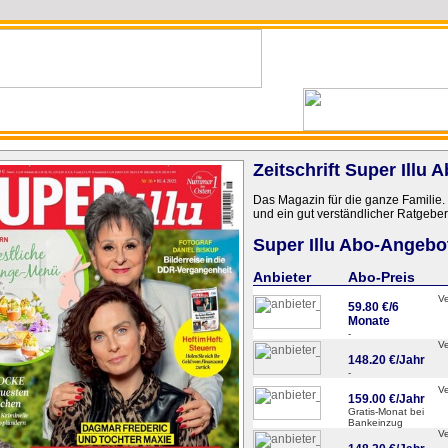
Zeitschrift Super Illu
Das Magazin für die ganze Familie. 
und ein gut verständlicher Ratgeberte
Super Illu Abo-Angebo
Anbieter
Abo-Preis
V
59.80 €/6
Monate
-
V
148.20 €/Jahr
-
V
159.00 €/Jahr
Gratis-Monat bei
Bankeinzug
V