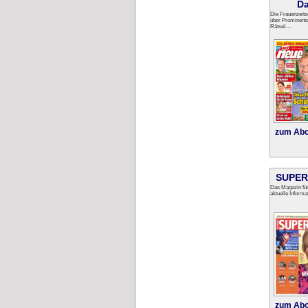
Da
Die Frauenzeits
über Prominente
Rätsel-...
zum Abo
SUPER
Das Magazin für
aktuelle Informat
zum Abo