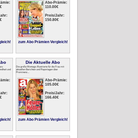
rämie:
Abo-Prämie:
€
110.00€
ahr:
Preis/Jahr:
€
150.80€
leich!
zum Abo Prämien Vergleich!
Abo
Die Aktuelle Abo
azu
Die große Montags-Illustrierte für die Frau mit
ndheit und
aktuellen Berichten und Reportagen über
Prominenz...
rämie:
Abo-Prämie:
105.00€
ahr:
Preis/Jahr:
€
166.40€
leich!
zum Abo Prämien Vergleich!