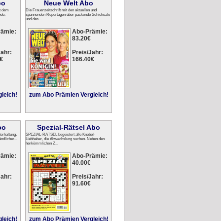
bo
Neue Welt Abo
it dem
Die Frauenzeitschrift mit den aktuellen und
de,
spannenden Reportagen über packende Schicksale
und das ...
rämie:
Abo-Prämie:
83.20€
ahr:
Preis/Jahr:
€
166.40€
leich!
zum Abo Prämien Vergleich!
bo
Spezial-Rätsel Abo
erhaltung,
SPEZIAL-RÄTSEL begeistert alle Knobel-
ndlicher...
Liebhaber, die Abwechslung suchen. Neben den
herkömmlichen Z...
rämie:
Abo-Prämie:
40.00€
ahr:
Preis/Jahr:
91.60€
leich!
zum Abo Prämien Vergleich!