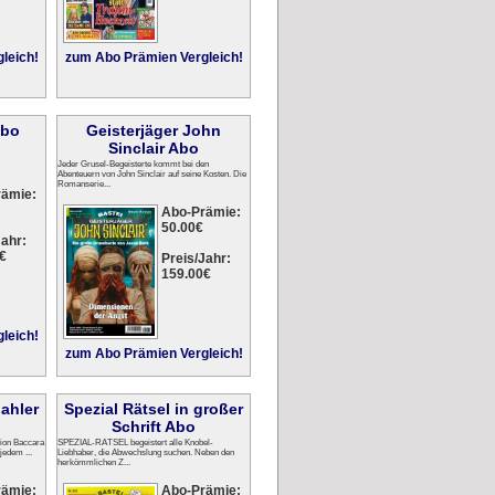
leich!
zum Abo Prämien Vergleich!
Abo
Geisterjäger John
Sinclair Abo
Jeder Grusel-Begeisterte kommt bei den
Abenteuern von John Sinclair auf seine Kosten. Die
Romanserie...
rämie:
Abo-Prämie:
50.00€
ahr:
€
Preis/Jahr:
159.00€
leich!
zum Abo Prämien Vergleich!
ahler
Spezial Rätsel in großer
Schrift Abo
tion Baccara
SPEZIAL-RÄTSEL begeistert alle Knobel-
jedem ...
Liebhaber, die Abwechslung suchen. Neben den
herkömmlichen Z...
rämie:
Abo-Prämie: