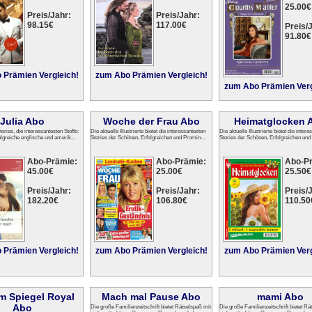
25.00€
Preis/Jahr:
Preis/Jahr:
98.15€
117.00€
Preis/J
91.80€
 Prämien Vergleich!
zum Abo Prämien Vergleich!
zum Abo Prämien Verg
Julia Abo
Woche der Frau Abo
Heimatglocken 
ories, die interessantesten Stoffe:
Die aktuelle Illustrierte bietet die interessantesten
Die aktuelle Illustrierte bietet die inter
folgreiche englische und amerik...
Stories der Schönen, Erfolgreichen und Promin...
Stories der Schönen, Erfolgreichen und
Abo-Prämie:
Abo-Prämie:
Abo-P
45.00€
25.00€
25.50€
Preis/Jahr:
Preis/Jahr:
Preis/J
182.20€
106.80€
110.50
 Prämien Vergleich!
zum Abo Prämien Vergleich!
zum Abo Prämien Verg
im Spiegel Royal
Mach mal Pause Abo
mami Abo
Abo
Die große Familienzeitschrift bietet Rätselspaß mit
Die große Familienzeitschrift bietet Rä