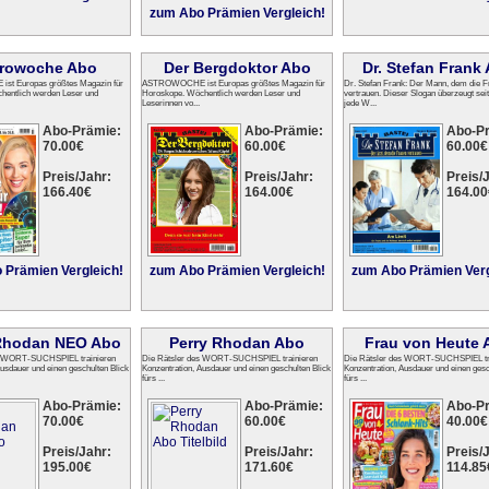
zum Abo Prämien Vergleich!
rowoche Abo
Der Bergdoktor Abo
Dr. Stefan Frank
t Europas größtes Magazin für
ASTROWOCHE ist Europas größtes Magazin für
Dr. Stefan Frank: Der Mann, dem die 
hentlich werden Leser und
Horoskope. Wöchentlich werden Leser und
vertrauen. Dieser Slogan überzeugt sei
Leserinnen vo...
jede W...
Abo-Prämie:
Abo-Prämie:
Abo-P
70.00€
60.00€
60.00€
Preis/Jahr:
Preis/Jahr:
Preis/J
166.40€
164.00€
164.00
 Prämien Vergleich!
zum Abo Prämien Vergleich!
zum Abo Prämien Verg
 Rhodan NEO Abo
Perry Rhodan Abo
Frau von Heute 
s WORT-SUCHSPIEL trainieren
Die Rätsler des WORT-SUCHSPIEL trainieren
Die Rätsler des WORT-SUCHSPIEL tr
Ausdauer und einen geschulten Blick
Konzentration, Ausdauer und einen geschulten Blick
Konzentration, Ausdauer und einen gesc
fürs ...
fürs ...
Abo-Prämie:
Abo-Prämie:
Abo-P
70.00€
60.00€
40.00€
Preis/Jahr:
Preis/Jahr:
Preis/J
195.00€
171.60€
114.85