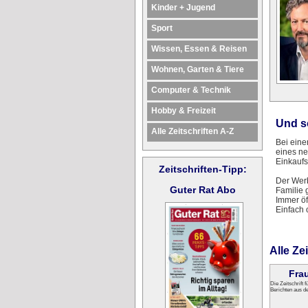
Kinder + Jugend
Sport
Wissen, Essen & Reisen
Wohnen, Garten & Tiere
Computer & Technik
Hobby & Freizeit
Und so
Alle Zeitschriften A-Z
Bei ein
eines ne
Einkaufs
Zeitschriften-Tipp:
Der Werb
Guter Rat Abo
Familie 
Immer öf
Einfach
Alle Ze
Frau
Die Zeitschrift f
Berichten aus de