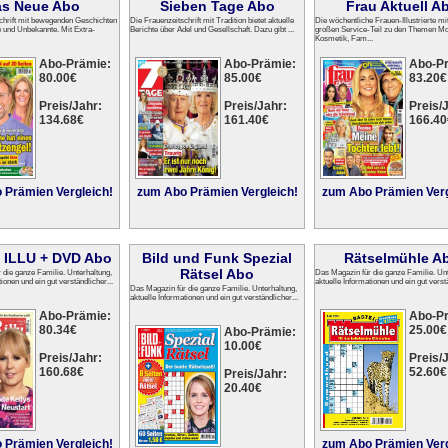
s Neue Abo
Sieben Tage Abo
Frau Aktuell A
chrift mit bewegenden Geschichten
Die Frauenzeitschrift mit Tradition bietet aktuelle
Die wöchentliche Frauen-Illustrierte m
 und Unbekannte. Mit Extra-
Berichte über Adel und Gesellschaft. Dazu gibt ...
großen Service-Teil zu den Themen Mo
Kosmetik, Fam...
Abo-Prämie:
Abo-Prämie:
Abo-P
80.00€
85.00€
83.20€
Preis/Jahr:
Preis/Jahr:
Preis/J
134.68€
161.40€
166.40
 Prämien Vergleich!
zum Abo Prämien Vergleich!
zum Abo Prämien Verg
 ILLU + DVD Abo
Bild und Funk Spezial
Rätselmühle A
Rätsel Abo
 die ganze Familie. Unterhaltung,
Das Magazin für die ganze Familie. Unt
ionen und ein gut verständlicher...
aktuelle Informationen und ein gut verstä
Das Magazin für die ganze Familie. Unterhaltung,
aktuelle Informationen und ein gut verständlicher...
Abo-Prämie:
Abo-P
80.34€
25.00€
Abo-Prämie:
10.00€
Preis/Jahr:
Preis/J
160.68€
52.60€
Preis/Jahr:
20.40€
 Prämien Vergleich!
zum Abo Prämien Verg