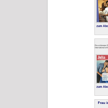
zum Abo
Die schönsten St
international er
zum Abo
Frau 