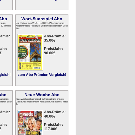
 Abo
Wort-Suchspiel Abo
Frauen
Die Rätsler des WORT-SUCHSPIEL trainieren
t 30 Jahren
Konzentration, Ausdauer und einen geschulten Blick
fürs ...
rämie:
Abo-Prämie:
35.00€
ahr:
Preis/Jahr:
€
96.60€
leich!
zum Abo Prämien Vergleich!
Abo
Neue Woche Abo
ainieren
neue woche ist anregend, aufregend und anders.
hulten Blick
Das bunte Infotainment-Magazin für moderne, junge
Fr...
rämie:
Abo-Prämie:
40.00€
ahr:
Preis/Jahr:
€
117.00€