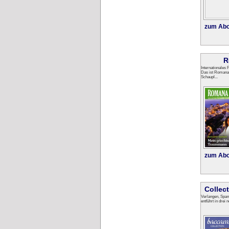
zum Abo
R
Internationales 
Das ist Romana.
Schaupl...
zum Abo
Collec
Verlangen, Span
entführt in drei