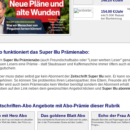
148.20 €/Jahr
-
V
154.00 €/Jahr
inkl.5.00€ Rabatt
bei Bankeinzug
 funktioniert das Super Illu Prämienabo:
em
Super Illu Prämienabo
(auch Freundschaftsabo oder "Leser werben Leser" genan
uen Lesers eine Prämie - statt Staubsauer und Kaffemaschine immer öfters auch 
gutschein.
er muss dabei selbst gar kein Abonnent der
Zeitschrift Super Illu
sein. Er kann s
gehören. So können Sie problemlos ihren Lebenspartner, ihre Eltern, Freunde als
ter wird auch beim Prämienabo kein Werber benötigt sondern der Abonnent erhält 
 oben auf den Link neben dem gewünschten Angebot klicken und
Super Illu abonn
itschriften-Abo Angebote mit Abo-Prämie dieser Rubrik
 mit Herz Abo
Das goldene Blatt Abo
Echo der Frau 
ür die Frau von heute mit aktuellen
Die wöchentliche Illustrierte ist Gold wert für jeden,
Aktuelle Berichte und Reportagen aus d
r Welt des Adels, des Films un...
der in der Prominenten-Szene auf dem Laufen...
Prominenten. Dazu Mode zum Selberm
Progra...